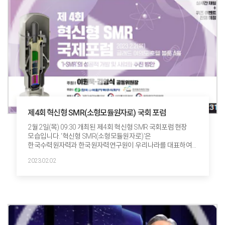
제4회 혁신형 SMR(소형모듈원자로) 국회 포럼
2월 2일(목) 09:30 개최된 제4회 혁신형 SMR 국회포럼 현장
모습입니다. '혁신형 SMR(소형모듈원자로)'은
한국수력원자력과 한국원자력연구원이 우리나라를 대표하여
지난 2012년 표준설계인가를 받은 SMART 대비 안전성,
2023.02.02
경제성이 개선된 소형모듈원자로입니다