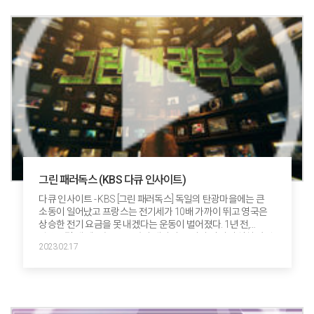
그린 패러독스 (KBS 다큐 인사이트)
다큐 인사이트 - KBS [그린 패러독스] 독일의 탄광마을에는 큰
소동이 일어났고 프랑스는 전기세가 10배 가까이 뛰고 영국은
상승한 전기 요금을 못 내겠다는 운동이 벌어졌다. 1년 전,
탄소중립 넷 제로(Net Zero)의 세상이 올 거라 믿어 의심치 않던
2023.02.17
사람들은 고통스러운 현실에 갈피를 못 잡고 있다. 화석 연료와
작별하고 그린 에너지로 나아가기 위해 인류는 대 혼란을
경험하고 있다. 미래 에너지를 거머쥔 자가 앞으로의 세계
패권을 쥐게 된다. 에너지 의존도 98%인 나라, 대한민국. 우리는
어떤 미래를 맞이할 것인가. 그 실마리를 찾아본다....