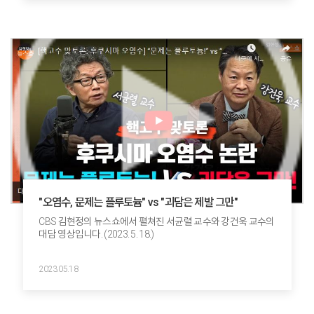
"오염수, 문제는 플루토늄" vs "괴담은 제발 그만"
CBS 김현정의 뉴스쇼에서 펼쳐진 서균렬 교수와 강건욱 교수의
대담 영상입니다. (2023. 5. 18.)
2023.05.18