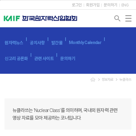
본문바로가기
로그인
회원가입
문의하기
ENG
search
Monthly Calendar
원자력뉴스
공지사항
발간물
신고리 공론화
관련 사이트
문의하기
navigate_next
navigate_next
정보자료
뉴클라쓰
뉴클라쓰는 'Nuclear Class'를 의미하며, 국내외 원자력 관련
영상 자료를 모아 제공하는 코너입니다.