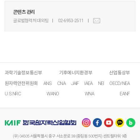
콘텐츠 관리
글로벌협력처 대외팀
02-6953-2511
과학기술정보통신부
기후에너지환경부
산업통상부
원자력안전위원회
ANS
CNA
JAIF
IAEA
NEI
OECD/NEA
U.S.NRC
WANO
WNA
EANF
(우) 04505 서울특별시 중구 서소문로 38 (중림동 500번지) 센트럴타워 9층