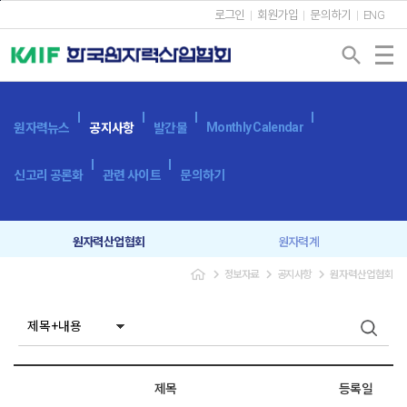
본문바로가기
로그인
회원가입
문의하기
ENG
search
Monthly Calendar
원자력뉴스
공지사항
발간물
신고리 공론화
관련 사이트
문의하기
원자력산업협회
원자력계
navigate_next
navigate_next
navigate_next
정보자료
공지사항
원자력산업협회
입찰공고
보도자료
제목
등록일