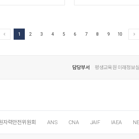
1
2
3
4
5
6
7
8
9
10
담당부서
평생교육원 미래정보
원자력안전위원회
ANS
CNA
JAIF
IAEA
NE