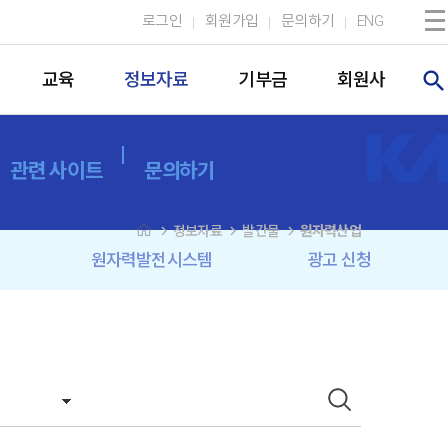
로그인
회원가입
문의하기
ENG
search
교육
정보자료
기부금
회원사
관련 사이트
문의하기
navigate_next
navigate_next
navigate_next
정보자료
발간물
원자력산업
원자력발전시스템
광고 신청