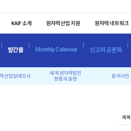
KAIF 소개
원자력산업 지원
원자력 네트워크
Monthly Calendar
발간물
신고리 공론화
세계 원자력발전
력산업실태조사
용어사전
현황과 동향