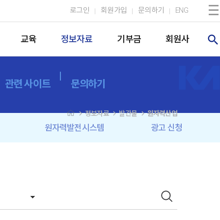
로그인
회원가입
문의하기
ENG
search
교육
정보자료
기부금
회원사
관련 사이트
문의하기
navigate_next
navigate_next
navigate_next
정보자료
발간물
원자력산업
원자력발전시스템
광고 신청