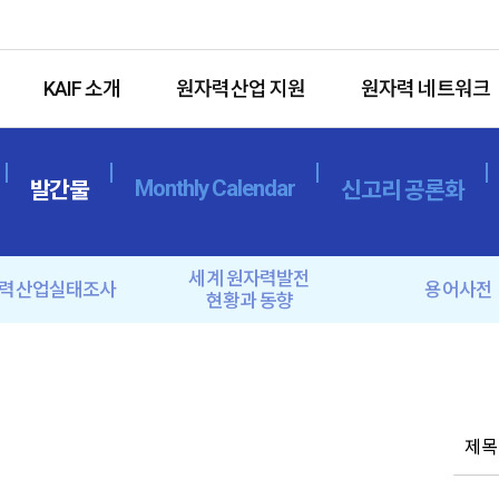
KAIF 소개
원자력산업 지원
원자력 네트워크
Monthly Calendar
발간물
신고리 공론화
세계 원자력발전
력산업실태조사
용어사전
현황과 동향