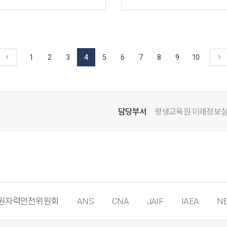
1
2
3
4
5
6
7
8
9
10
담당부서
평생교육원 미래정보
원자력안전위원회
ANS
CNA
JAIF
IAEA
NE