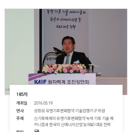
185차
개최일
2016.05.19
연사
​ ​​ ​ ​성창모 유엔기후변화협약 기술집행기구 위원​
주제
신기후체제의 유엔기후변화협약 녹색 기후 기술 메
커니즘과 한국의 신에너지산업 및 R&D 대응 전략
save