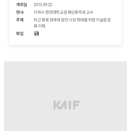
개최일
2015.09.22
연사
이희수 한양대학교 문화인류학과 교수
주제
최근 중동 정세와 원전 시장 확대를 위한 이슬람 문
화 이해​​
save
파일