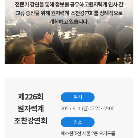
전문가 강연을 통해 정보를 공유하고
원자력계 인사 간
교류 증진을 위해 원자력계 조찬강연회를 정례적으로
개최하고 있습니다.
제226회
일시
원자력계
2026. 9. 4. (금) 07:20~09:00
조찬강연회
장소
웨스틴조선 서울 2층 오키드룸