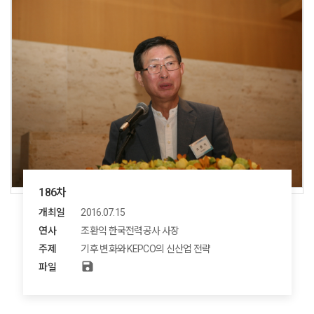
186차
개최일
2016.07.15
연사
조환익 한국전력공사 사장
주제
기후 변화와 KEPCO의 신산업 전략
save
파일