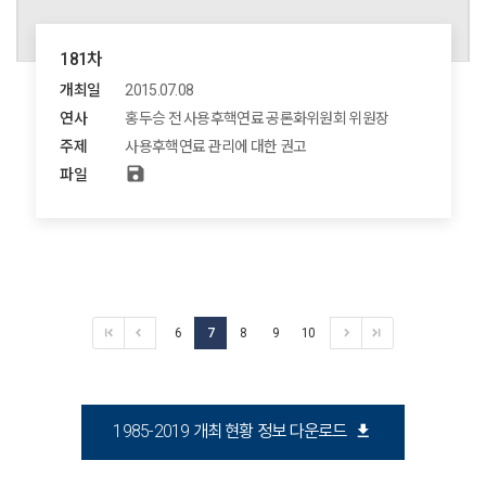
181차
개최일
2015.07.08
연사
홍두승 전 사용후핵연료 공론화위원회 위원장
주제
사용후핵연료 관리에 대한 권고
save
파일
6
7
8
9
10
download
1985-2019 개최 현황 정보 다운로드