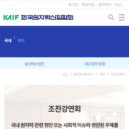
본문바로가기
로그인
회원가입
문의하기
ENG
search
국내
해외
원자력산업전
국내 협력 현황
navigate_next
navigate_next
navigate_next
원자력 네트워크
국내
조찬강연회
회원사 간담회
원자력협의회
신년인사회
조찬강연회
원자력 CEO 포럼
원자력 커뮤니케이션
조찬강연회
미래세대 교육
국내 원자력 관련 현안 또는 사회적 이슈와 연관된 주제를