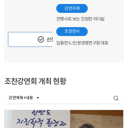
강연주제
전쟁사로 보는 진정한 리더쉽
초청연사
task_alt
신청하기
임용한 KJ인문경영연구원 대표
조찬강연회 개최 현황