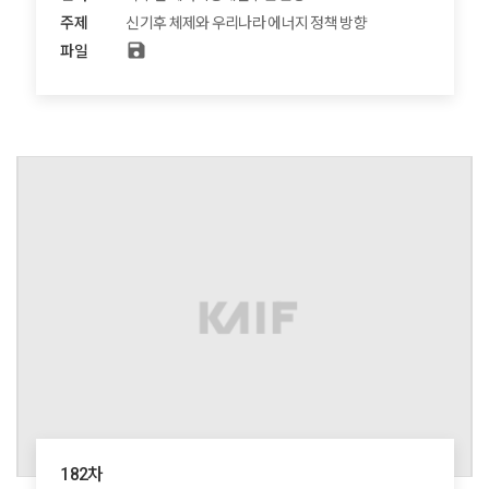
주제
신기후 체제와 우리나라 에너지 정책 방향
save
파일
182차