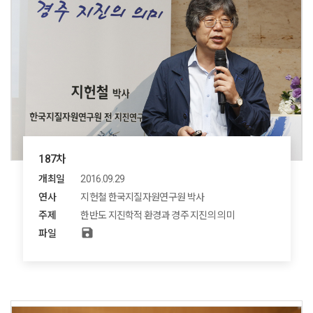
187차
개최일
2016.09.29
연사
지헌철 한국지질자원연구원 박사
주제
한반도 지진학적 환경과 경주 지진의 의미
save
파일