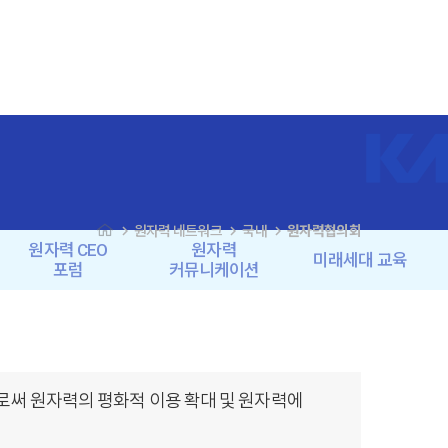
navigate_next
navigate_next
navigate_next
원자력 네트워크
국내
원자력협의회
원자력 CEO
원자력
미래세대 교육
포럼
커뮤니케이션
로써 원자력의 평화적 이용 확대 및 원자력에