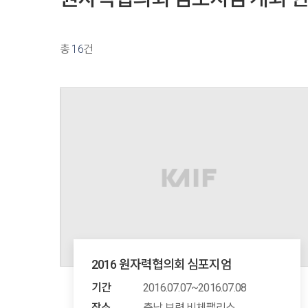
총
16
건
2016 원자력협의회 심포지엄
기간
2016.07.07~2016.07.08
장소
충남 보령 비체팰리스