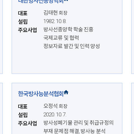
대한방사선종양학회
김태현
대표
회장
1982. 10. 8.
설립
방사선종양학 학술 진흥
주요사업
국제교류 및 협력
정보자료 발간 및 인력 양성
한국방사능분석협회
오정석
대표
회장
2020. 10. 7.
설립
방사성폐기물 관리 및 취급규정의
주요사업
부재 문제점 해결, 방사능 분석