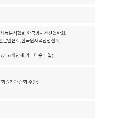
방사능분석협회, 한국방사선산업학회,
전문인협회, 한국원자력산업협회,
16개 단체, 가나다순 배열)
 회원기관 순회 주관)