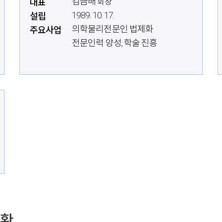
김금배
대표
회장
1989. 10. 17.
설립
의학물리전문인 법제화
주요사업
전문인력 양성, 학술 진흥
현황