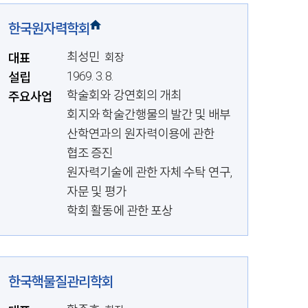
한국원자력학회
최성민
대표
회장
1969. 3. 8.
설립
학술회와 강연회의 개최
주요사업
회지와 학술간행물의 발간 및 배부
산학연과의 원자력이용에 관한
협조 증진
원자력기술에 관한 자체·수탁 연구,
자문 및 평가
학회 활동에 관한 포상
한국핵물질관리학회