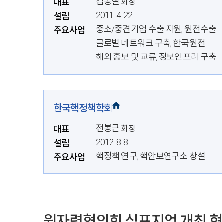
김동철
대표
회장
2011. 4. 22.
설립
중소/중견기업 수출 지원, 원전수출
주요사업
글로벌 네트워크 구축, 한국원전
해외 홍보 및 교류, 정보인프라 구축
한국핵정책학회
전봉근
대표
회장
2012. 8. 8.
설립
핵정책 연구, 핵안보연구소 창설
주요사업
원자력협의회 심포지엄 개최 