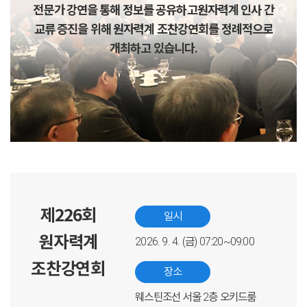
전문가 강연을 통해 정보를 공유하고
원자력계 인사 간
교류 증진을 위해 원자력계 조찬강연회를 정례적으로
개최하고 있습니다.
제226회
일시
원자력계
2026. 9. 4. (금) 07:20~09:00
조찬강연회
장소
웨스틴조선 서울 2층 오키드룸