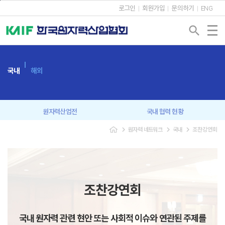
본문바로가기
로그인
회원가입
문의하기
ENG
search
국내
해외
원자력산업전
국내 협력 현황
navigate_next
navigate_next
navigate_next
원자력 네트워크
국내
조찬강연회
회원사 간담회
원자력협의회
신년인사회
조찬강연회
원자력 CEO 포럼
원자력 커뮤니케이션
조찬강연회
미래세대 교육
국내 원자력 관련 현안 또는 사회적 이슈와 연관된 주제를