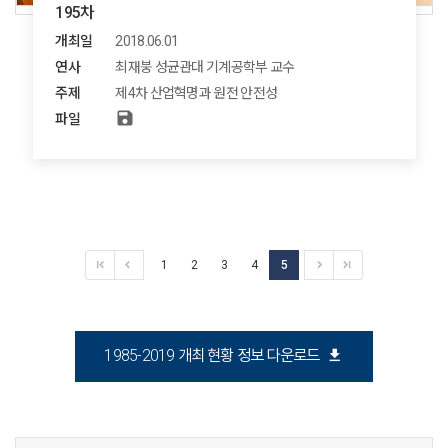
195차
개최일
2018.06.01
연사
최재붕 성균관대 기계공학부 교수
주제
제4차 산업혁명과 원전 안전성
save
파일
1
2
3
4
5
download
1985-2019 개최 현황 정보 다운로드