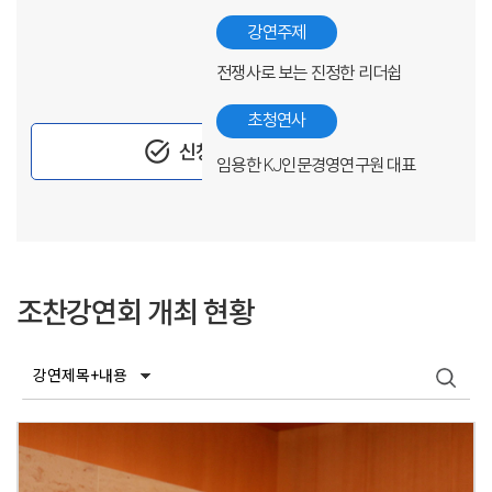
강연주제
전쟁사로 보는 진정한 리더쉽
초청연사
task_alt
신청하기
임용한 KJ인문경영연구원 대표
조찬강연회 개최 현황