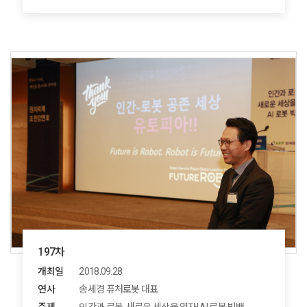
197차
개최일
2018.09.28
연사
송세경 퓨처로봇 대표