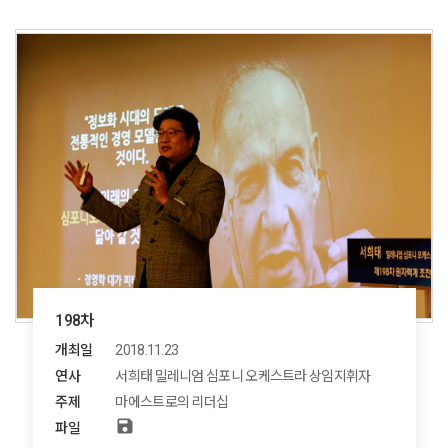
198차
개최일
2018.11.23
연사
서희태 밀레니엄 심포니 오케스트라 상임지휘자
주제
마에스트로의 리더십
save
파일