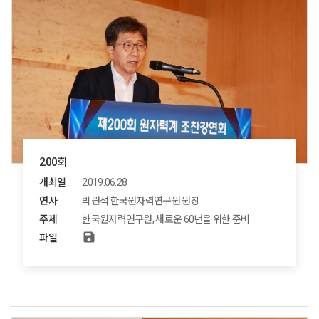
200회
개최일
2019.06.28
연사
박원석 한국원자력연구원 원장
주제
한국원자력연구원, 새로운 60년을 위한 준비
save
파일