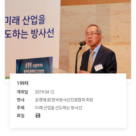
199차
개최일
2019.04.12
연사
송명재 前 한국방사선진흥협회 회장
주제
미래 산업을 선도하는 방사선
save
파일