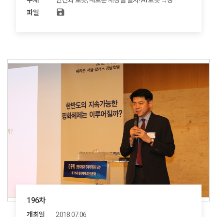
주제
인간과 로봇, 새로운 세상을 열자! AI 로봇 빅뱅
save
파일
196차
개최일
2018.07.06