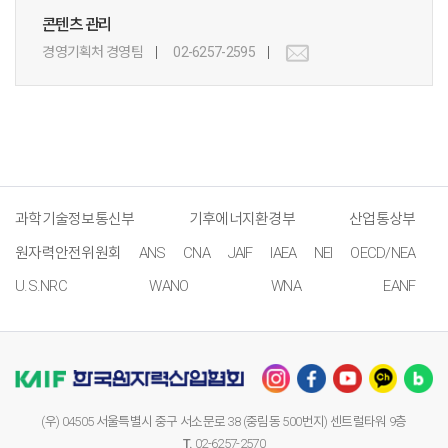
콘텐츠 관리
경영기획처 경영팀
02-6257-2595
과학기술정보통신부
기후에너지환경부
산업통상부
원자력안전위원회
ANS
CNA
JAIF
IAEA
NEI
OECD/NEA
U.S.NRC
WANO
WNA
EANF
(우) 04505 서울특별시 중구 서소문로 38 (중림동 500번지) 센트럴타워 9층
T.
02-6257-2570