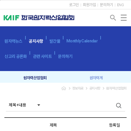
본문바로가기
로그인
회원가입
문의하기
ENG
search
Monthly Calendar
원자력뉴스
공지사항
발간물
신고리 공론화
관련 사이트
문의하기
원자력산업협회
원자력계
navigate_next
navigate_next
navigate_next
정보자료
공지사항
원자력산업협회
입찰공고
보도자료
제목
등록일