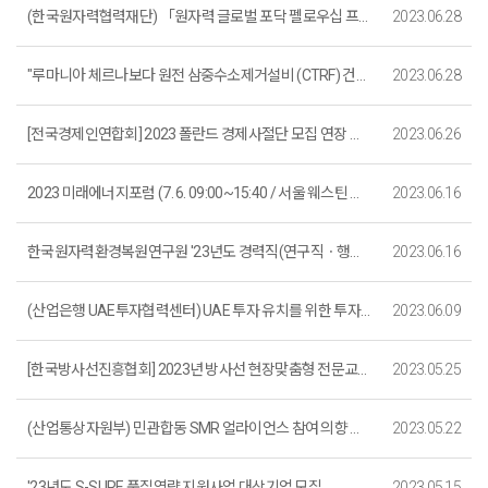
(한국원자력협력재단) 「원자력 글로벌 포닥 펠로우십 프로그램」 참가자 모집(~7. 30.까지)
2023.06.28
"루마니아 체르나보다 원전 삼중수소제거설비 (CTRF) 건설사업” 수주를 환영합니다.
2023.06.28
[전국경제인연합회] 2023 폴란드 경제사절단 모집 연장 안내 (~6. 29.까지)
2023.06.26
2023 미래에너지포럼 (7. 6. 09:00~15:40 / 서울 웨스틴 조선호텔, 그랜드볼룸)
2023.06.16
한국원자력환경복원연구원 '23년도 경력직(연구직ㆍ행정직ㆍ계약직) 채용 (~7. 6. 까지)
2023.06.16
(산업은행 UAE투자협력센터) UAE 투자 유치를 위한 투자제안 전달체계 구축 안내
2023.06.09
[한국방사선진흥협회] 2023년 방사선 현장맞춤형 전문교육 교육생 모집 (~6. 30. 까지)
2023.05.25
(산업통상자원부) 민관합동 SMR 얼라이언스 참여 의향 조사(~5. 31.)
2023.05.22
'23년도 S-SURE 품질역량 지원사업 대상기업 모집
2023.05.15