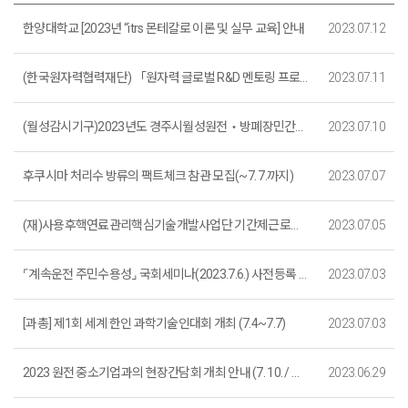
한양대학교 [2023년 “itrs 몬테칼로 이론 및 실무 교육] 안내
2023.07.12
(한국원자력협력재단) 「원자력 글로벌 R&D 멘토링 프로그램」 참가자 모집(~7.20.까지)
2023.07.11
(월성감시기구)2023년도 경주시월성원전‧방폐장민간환경감시센터 센터장 채용시험 계획 재공고
2023.07.10
후쿠시마 처리수 방류의 팩트체크 참관 모집(~7. 7.까지)
2023.07.07
(재)사용후핵연료관리핵심기술개발사업단 기간제근로자(홍보ㆍ과제, 성과관리) 채용 (~7. 25.)
2023.07.05
⌜계속운전 주민수용성⌟ 국회세미나(2023.7.6.) 사전등록 안내
2023.07.03
[과총] 제1회 세계 한인 과학기술인대회 개최 (7.4~7.7)
2023.07.03
2023 원전 중소기업과의 현장간담회 개최 안내 (7. 10. / 부산시청)
2023.06.29