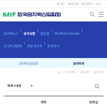
본문바로가기
로그인
회원가입
문의하기
ENG
search
Monthly Calendar
원자력뉴스
공지사항
발간물
신고리 공론화
관련 사이트
문의하기
원자력산업협회
원자력계
navigate_next
navigate_next
navigate_next
정보자료
공지사항
원자력계
입찰공고
보도자료
제목
등록일