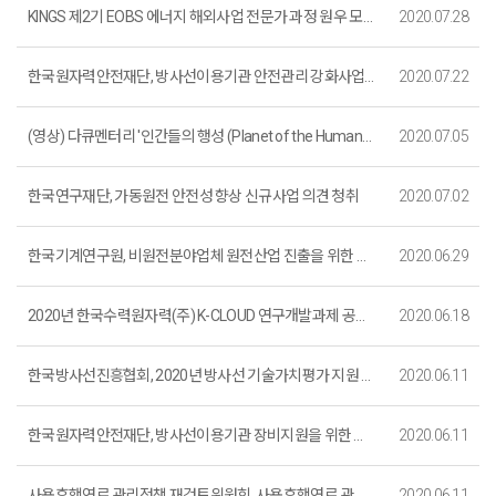
KINGS 제2기 EOBS 에너지 해외사업 전문가 과정 원우 모집 (~8. 20. 마감)
2020.07.28
한국원자력안전재단, 방사선이용기관 안전관리 강화사업 지원신청공고 (~8. 14. 마감)
2020.07.22
(영상) 다큐멘터리 '인간들의 행성 (Planet of the Humans)' _ 한글 자막
2020.07.05
한국연구재단, 가동원전 안전성 향상 신규사업 의견 청취
2020.07.02
한국기계연구원, 비원전분야업체 원전산업 진출을 위한 원자력 성능검증 관련 R&D 기술지원 사업 안내
2020.06.29
2020년 한국수력원자력(주) K-CLOUD 연구개발과제 공모 안내 (6. 18.~7.16.)
2020.06.18
한국방사선진흥협회, 2020년 방사선 기술가치평가 지원 프로그램 공모 안내
2020.06.11
한국원자력안전재단, 방사선이용기관 장비지원을 위한 수요조사 안내 (6. 19. 마감)
2020.06.11
사용후핵연료 관리정책 재검토위원회, 사용후핵연료 관리정책 의견수렴 공개토론회 개최 (6. 12.)
2020.06.11