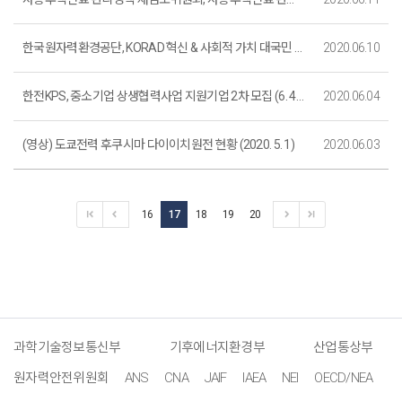
한국원자력환경공단, KORAD 혁신 & 사회적 가치 대국민 아이디어 공모전 안내
2020.06.10
한전KPS, 중소기업 상생협력사업 지원기업 2차 모집 (6. 4.~ 6. 19.)
2020.06.04
(영상) 도쿄전력 후쿠시마 다이이치원전 현황 (2020. 5. 1)
2020.06.03
16
17
18
19
20
과학기술정보통신부
기후에너지환경부
산업통상부
원자력안전위원회
ANS
CNA
JAIF
IAEA
NEI
OECD/NEA