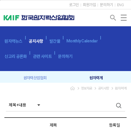
본문바로가기
로그인
회원가입
문의하기
ENG
search
Monthly Calendar
원자력뉴스
공지사항
발간물
신고리 공론화
관련 사이트
문의하기
원자력산업협회
원자력계
navigate_next
navigate_next
navigate_next
정보자료
공지사항
원자력계
입찰공고
보도자료
제목
등록일