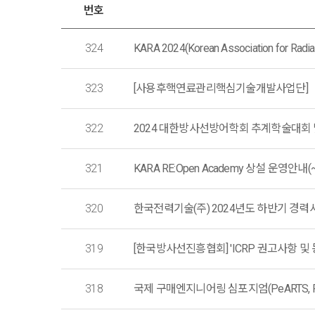
번호
324
KARA 2024(Korean Association for Radiat
323
[사용후핵연료관리핵심기술개발사업단]「제3
322
2024 대한방사선방어학회 추계학술대회 
321
KARA RE:Open Academy 상설 운영안내(~1
320
한국전력기술(주) 2024년도 하반기 경력
319
[한국방사선진흥협회] 'ICRP 권고사항 및
318
국제 구매엔지니어링 심포지엄(PeARTS, Procure