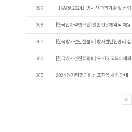
309
【KARA 2024】방사선 과학기술 및 산업진
308
[한국원자력연구원] 일반전문계약직 채용 공고 
307
[한국방사선안전협회] 방사선안전관리 실
306
[한국방사선진흥협회] 'PHITS 코드이해와 
305
2024 원자력협의회 심포지엄 개최 안내