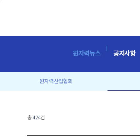
본문바로가기
원자력뉴스
공지사항
원자력산업협회
총
424
건