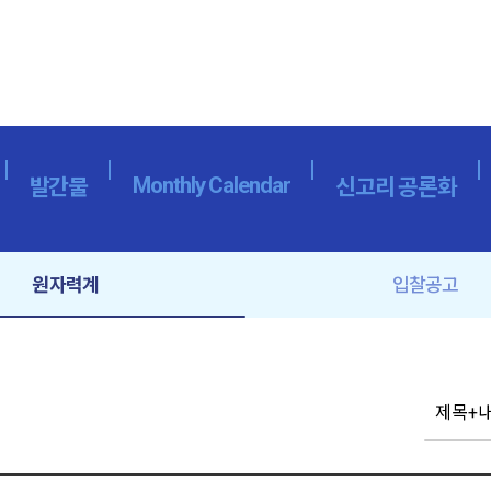
Monthly Calendar
발간물
신고리 공론화
원자력계
입찰공고