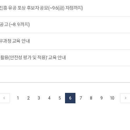
흥 유공 포상 후보자 공모(~9.6(금) 자정까지)
(~8. 9.까지)
무과정 교육 안내
활용(안전성 평가 및 적용)' 교육 안내
1
2
3
4
5
6
7
8
9
10