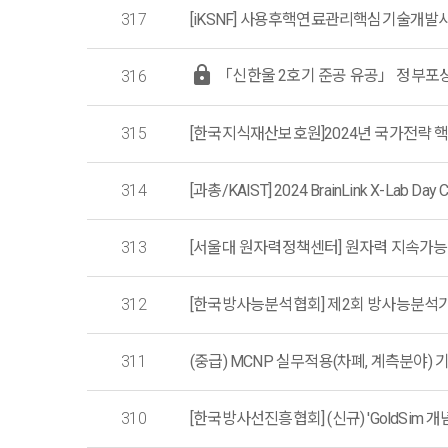
317
[iKSNF] 사용후핵연료관리핵심기술개발사
lock
「신한울 2호기 준공 유공」 정부포
316
315
[한국지식재산보호원]2024년 국가전략 핵심
314
[과총/KAIST] 2024 BrainLink X-Lab Day Co
313
[서울대 원자력정책센터] 원자력 지속가능성
312
[한국방사능분석협회] 제2회 방사능분석기술워크숍
311
(중급) MCNP 실무적용(차폐, 계측분야)
310
[한국방사선진흥협회] (신규) 'GoldSim 