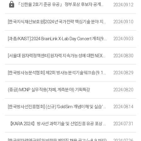
lock
「신한울 2호기 준공 유공」 정부포상 후보자 공개검증
2024.09.12
[한국지식재산보호원]2024년 국가전략 핵심기술 분야 지재권 보호전략 컨설팅 지원기업 하반기 모집(~9. 30.)
2024.09.10
[과총/KAIST] 2024 BrainLink X-Lab Day Concert 개최(9. 10. )
2024.09.03
[서울대 원자력정책센터] 원자력 지속가능성에 대한 NEXFO 워크숍 초대
2024.08.30
[한국방사능분석협회] 제2회 방사능분석기술워크숍 (9. 10.~9. 11.)
2024.08.29
(중급) MCNP 실무적용(차폐, 계측분야) 기획특강
2024.08.20
[한국방사선진흥협회] (신규) 'GoldSim 개념이해 및 실습' 과정 안내
2024.08.14
【KARA 2024】방사선 과학기술 및 산업진흥 유공 포상 후보자 공모(~9.6(금) 자정까지)
2024.07.31
[한국원자력연구원] 일반전문계약직 채용 공고 (~8. 9.까지)
2024.07.26