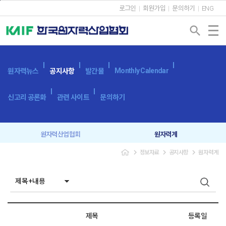
본문바로가기
로그인
회원가입
문의하기
ENG
search
Monthly Calendar
원자력뉴스
공지사항
발간물
신고리 공론화
관련 사이트
문의하기
원자력산업협회
원자력계
navigate_next
navigate_next
navigate_next
정보자료
공지사항
원자력계
입찰공고
보도자료
제목
등록일