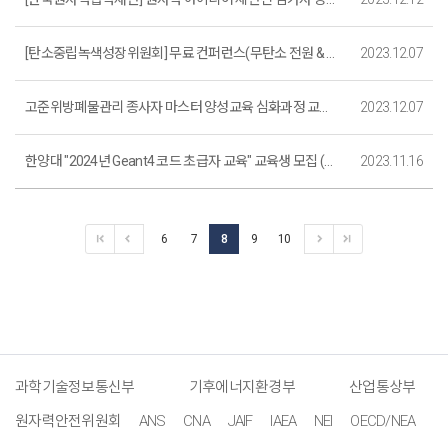
[탄소중립녹색성장위원회] 무료 컨퍼런스(무탄소 전원 & 전력계통) 참석 안내(12/8)
2023.12.07
고준위방폐물관리 종사자 마스터 양성교육 심화과정 교육생 모집
2023.12.07
한양대 "2024년 Geant4 코드 초급자 교육" 교육생 모집 (~12. 29.까지)
2023.11.16
6
7
8
9
10
과학기술정보통신부
기후에너지환경부
산업통상부
원자력안전위원회
ANS
CNA
JAIF
IAEA
NEI
OECD/NEA