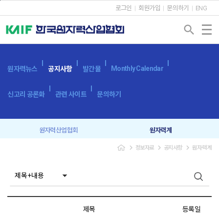
본문바로가기
로그인
회원가입
문의하기
ENG
search
Monthly Calendar
원자력뉴스
공지사항
발간물
신고리 공론화
관련 사이트
문의하기
원자력산업협회
원자력계
navigate_next
navigate_next
navigate_next
정보자료
공지사항
원자력계
입찰공고
보도자료
제목
등록일