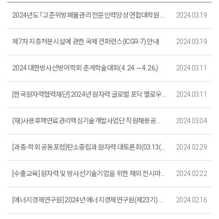
2024년도 ｢고준위방폐물관리 전문인력양성 연합대학원 지원사업｣ 수행기관 선정 공모
2024.03.19
제7차 지층처분시설에 관한 국제 컨퍼런스(ICGR-7) 안내
2024.03.19
2024 대한방사선방어학회 춘계학술대회(4. 24. ~ 4. 26,)
2024.03.11
[한국원자력협력재단] 2024년 원자력 글로벌 포닥 펠로우십 참가자 모집(~5. 12.까지)
2024.03.11
(재)사용후핵연료관리핵심기술개발사업단 직원채용공고(~3. 20.까지)
2024.03.04
[과총-학회 공동포럼]탄소중립과 원자력 대토론회(03.13(수) 14:00)
2024.02.29
[수출교육] 원자력 및 방사선기술기업을 위한 해외 전시마케팅과정 교육안내(대전, 3.27(수))
2024.02.22
[에너지경제연구원] 2024년 에너지경제연구원(제23기) 교육생 모집 안내(2. 21. ~ 3. 10.)
2024.02.16